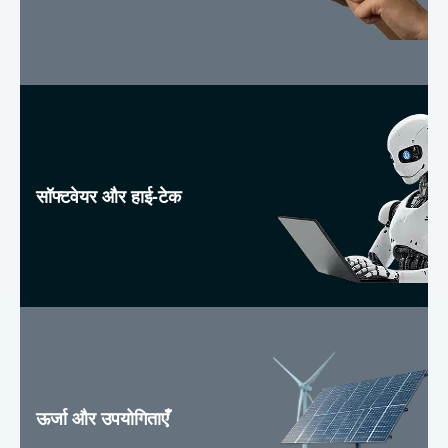
सॉफ्टवेयर और हाई-टेक
ऊर्जा और उपयोगिताएँ