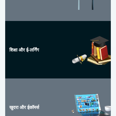
शिक्षा और ई-लर्निंग
खुदरा और ईकॉमर्स