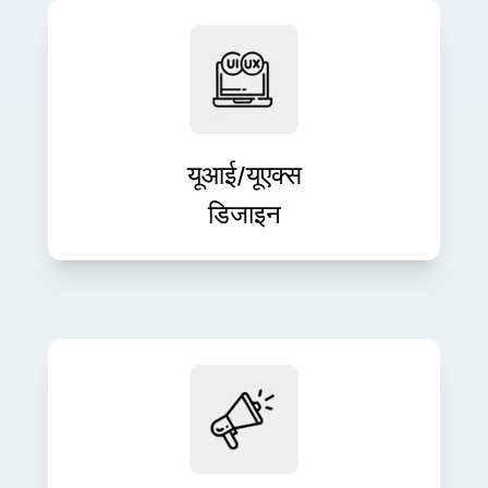
हमारे रचनात्मक और उपयोगकर्ता-केंद्रित
दृष्टिकोण के साथ आकर्षक उपयोगकर्ता अनुभव
डिज़ाइन करें। हम सहज इंटरफ़ेस तैयार करते हैं
जो बातचीत और संतुष्टि को बढ़ाते हैं।
यूआई/यूएक्स
डिजाइन
स्मार्ट डिजिटल रणनीतियों के साथ अपने ब्रांड
की दृश्यता बढ़ाएँ और लीड उत्पन्न करें। SEO
से लेकर PPC तक, हम मापनीय मार्केटिंग