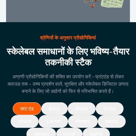
श्रेणियों के अनुसार प्रौद्योगिकियां
स्केलेबल समाधानों के लिए भविष्य-तैयार
तकनीकी स्टैक
अग्रणी प्रौद्योगिकियों की शक्ति का उपयोग करें - फ्रंटएंड से लेकर
क्लाउड तक - उच्च प्रदर्शन वाले, सुरक्षित और स्केलेबल डिजिटल उत्पाद
बनाने के लिए जो उद्योगों को फिर से परिभाषित करते हैं।
फ़्रंट एंड
बैकएंड
मोबाइल
डेटाबेस
फ़्रेमवर्क
ई-कॉमर्स
सीएमएस
क्लाउड
प्लेटफार्म
परामर्श
ईआरपी