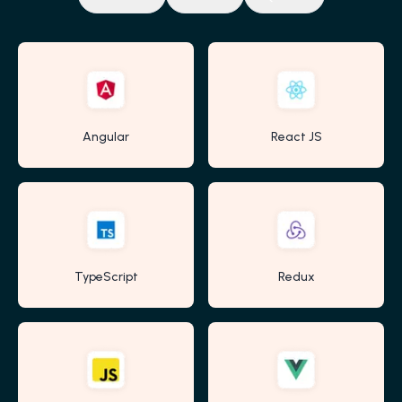
Angular
React JS
TypeScript
Redux