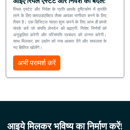
आइए रियल एस्टेट और निवेश को बदलें:
रियल एस्टेट और निवेश के प्रति आपके दृष्टिकोण में क्रांति
लाने के लिए क्लाउडएक्टिव लैब्स आपका भागीदार बनने के लिए
तैयार है। एक डिजिटल यात्रा शुरू करने के लिए आज ही हमसे
संपर्क करें जो संपत्ति लेनदेन को बढ़ाएगी, निवेश निर्णयों को
अनुकूलित करेगी और परिसंपत्ति प्रबंधन को उन्नत करेगी।
साथ मिलकर, हम उद्योग को नया आकार देंगे और सफलता के
नए क्षितिज खोलेंगे।
अभी परामर्श करें
आइये मिलकर भविष्य का निर्माण करें!