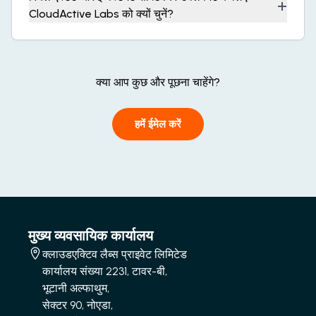
+
CloudActive Labs को क्यों चुनें?
क्या आप कुछ और पूछना चाहेंगे?
हमें ईमेल करें
मुख्य व्यवसायिक कार्यालय
क्लाउडएक्टिव लैब्स प्राइवेट लिमिटेड
कार्यालय संख्या 2231, टावर-बी,
भूटानी अल्फाथुम,
सेक्टर 90, नोएडा,