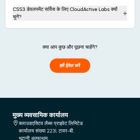
CSS3 डेवलपमेंट सर्विस के लिए CloudActive Labs क्यों
+
चुनें?
क्या आप कुछ और पूछना चाहेंगे?
हमें ईमेल करें
मुख्य व्यवसायिक कार्यालय
क्लाउडएक्टिव लैब्स प्राइवेट लिमिटेड
कार्यालय संख्या 2231, टावर-बी,
भूटानी अल्फाथुम,