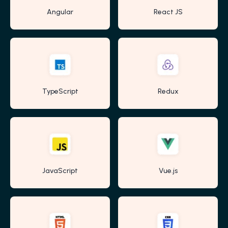
Angular
React JS
TypeScript
Redux
JavaScript
Vue.js