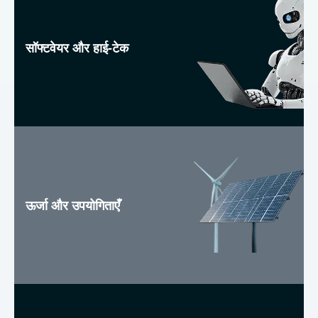
सॉफ्टवेयर और हाई-टेक
ऊर्जा और उपयोगिताएँ