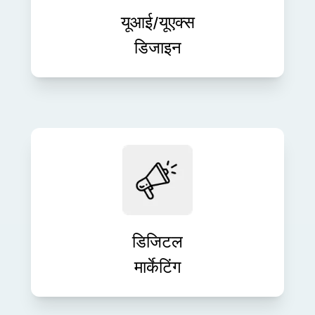
डिज़ाइन करें। हम सहज इंटरफ़ेस तैयार करते हैं
जो बातचीत और संतुष्टि को बढ़ाते हैं।
यूआई/यूएक्स
डिजाइन
स्मार्ट डिजिटल रणनीतियों के साथ अपने ब्रांड
की दृश्यता बढ़ाएँ और लीड उत्पन्न करें। SEO
से लेकर PPC तक, हम मापनीय मार्केटिंग
परिणाम प्रदान करते हैं।
डिजिटल
मार्केटिंग