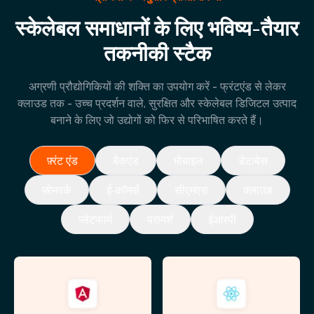
स्केलेबल समाधानों के लिए भविष्य-तैयार
तकनीकी स्टैक
अग्रणी प्रौद्योगिकियों की शक्ति का उपयोग करें - फ्रंटएंड से लेकर
क्लाउड तक - उच्च प्रदर्शन वाले, सुरक्षित और स्केलेबल डिजिटल उत्पाद
बनाने के लिए जो उद्योगों को फिर से परिभाषित करते हैं।
फ़्रंट एंड
बैकएंड
मोबाइल
डेटाबेस
फ़्रेमवर्क
ई-कॉमर्स
सीएमएस
क्लाउड
प्लेटफार्म
परामर्श
ईआरपी