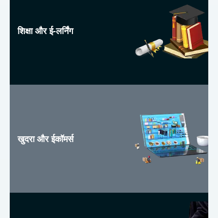
शिक्षा और ई-लर्निंग
खुदरा और ईकॉमर्स