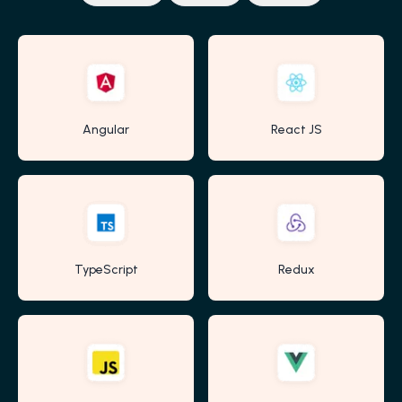
Angular
React JS
TypeScript
Redux