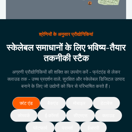
श्रेणियों के अनुसार प्रौद्योगिकियां
स्केलेबल समाधानों के लिए भविष्य-तैयार
तकनीकी स्टैक
अग्रणी प्रौद्योगिकियों की शक्ति का उपयोग करें - फ्रंटएंड से लेकर
क्लाउड तक - उच्च प्रदर्शन वाले, सुरक्षित और स्केलेबल डिजिटल उत्पाद
बनाने के लिए जो उद्योगों को फिर से परिभाषित करते हैं।
फ़्रंट एंड
बैकएंड
मोबाइल
डेटाबेस
फ़्रेमवर्क
ई-कॉमर्स
सीएमएस
क्लाउड
प्लेटफार्म
परामर्श
ईआरपी