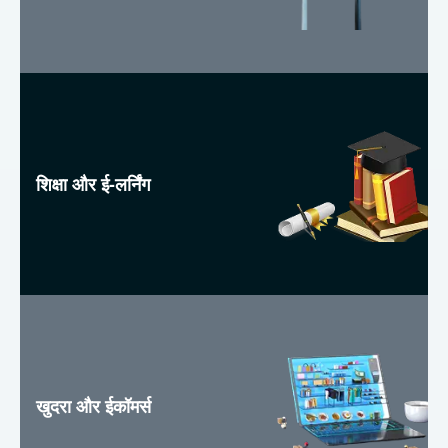
शिक्षा और ई-लर्निंग
खुदरा और ईकॉमर्स