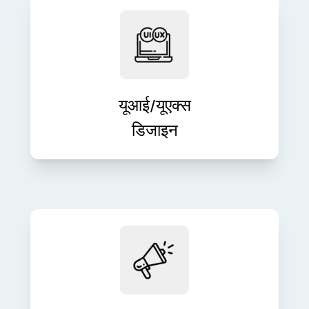
हमारे रचनात्मक और उपयोगकर्ता-केंद्रित
दृष्टिकोण के साथ आकर्षक उपयोगकर्ता अनुभव
डिज़ाइन करें। हम सहज इंटरफ़ेस तैयार करते हैं
जो बातचीत और संतुष्टि को बढ़ाते हैं।
यूआई/यूएक्स
डिजाइन
स्मार्ट डिजिटल रणनीतियों के साथ अपने ब्रांड
की दृश्यता बढ़ाएँ और लीड उत्पन्न करें। SEO
से लेकर PPC तक, हम मापनीय मार्केटिंग