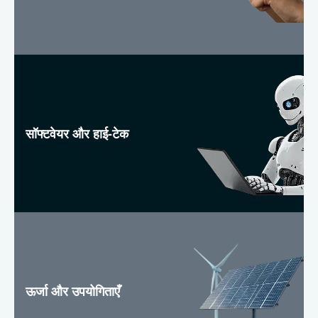
सॉफ्टवेयर और हाई-टेक
ऊर्जा और उपयोगिताएँ