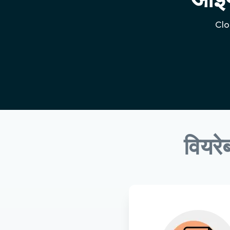
Clou
वियरे