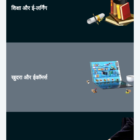
शिक्षा और ई-लर्निंग
खुदरा और ईकॉमर्स