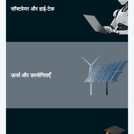
सॉफ्टवेयर और हाई-टेक
ऊर्जा और उपयोगिताएँ