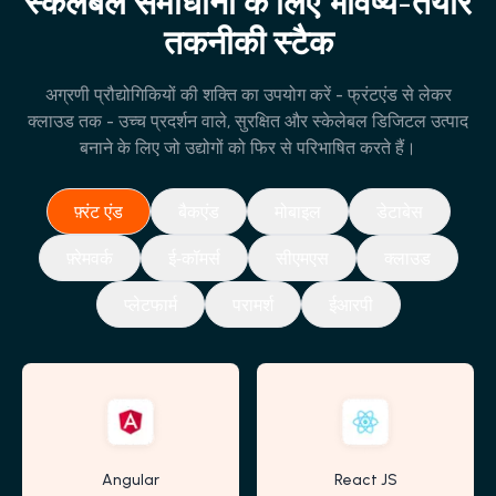
स्केलेबल समाधानों के लिए भविष्य-तैयार
तकनीकी स्टैक
अग्रणी प्रौद्योगिकियों की शक्ति का उपयोग करें - फ्रंटएंड से लेकर
क्लाउड तक - उच्च प्रदर्शन वाले, सुरक्षित और स्केलेबल डिजिटल उत्पाद
बनाने के लिए जो उद्योगों को फिर से परिभाषित करते हैं।
फ़्रंट एंड
बैकएंड
मोबाइल
डेटाबेस
फ़्रेमवर्क
ई-कॉमर्स
सीएमएस
क्लाउड
प्लेटफार्म
परामर्श
ईआरपी
Angular
React JS