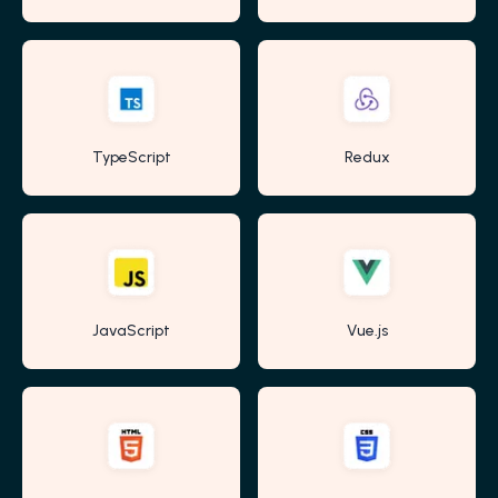
TypeScript
Redux
JavaScript
Vue.js