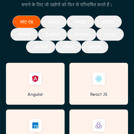
बनाने के लिए जो उद्योगों को फिर से परिभाषित करते हैं।
फ़्रंट एंड
बैकएंड
मोबाइल
डेटाबेस
फ़्रेमवर्क
ई-कॉमर्स
सीएमएस
क्लाउड
प्लेटफार्म
परामर्श
ईआरपी
Angular
React JS