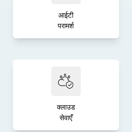
प्राप्त करें। हमारी परामर्श सेवाएँ नवाचार, दक्षता
और दीर्घकालिक विकास को बढ़ावा देती हैं।
आईटी
परामर्श
आत्मविश्वास के साथ क्लाउड इन्फ्रास्ट्रक्चर
को एकीकृत, माइग्रेट और प्रबंधित करें। हमारे
स्केलेबल क्लाउड समाधान लचीलेपन, सुरक्षा
और प्रदर्शन को बढ़ाते हैं।
क्लाउड
सेवाएँ