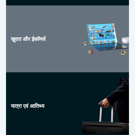
खुदरा और ईकॉमर्स
यात्रा एवं आतिथ्य