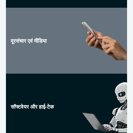
दूरसंचार एवं मीडिया
सॉफ्टवेयर और हाई-टेक