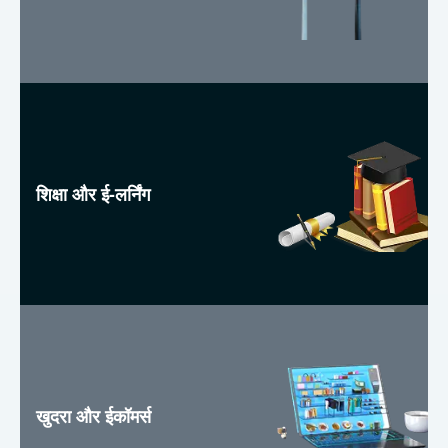
शिक्षा और ई-लर्निंग
खुदरा और ईकॉमर्स