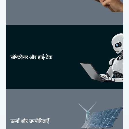
सॉफ्टवेयर और हाई-टेक
ऊर्जा और उपयोगिताएँ