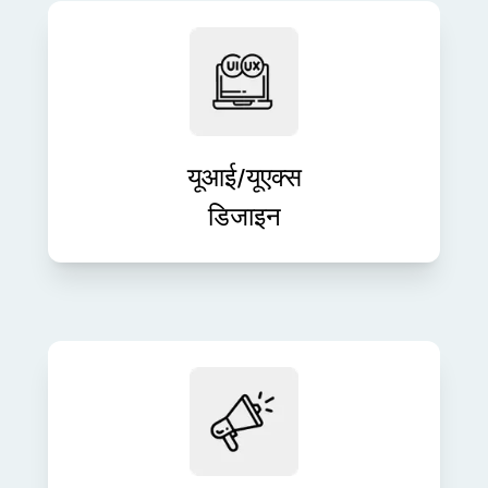
हमारे रचनात्मक और उपयोगकर्ता-केंद्रित
दृष्टिकोण के साथ आकर्षक उपयोगकर्ता अनुभव
डिज़ाइन करें। हम सहज इंटरफ़ेस तैयार करते हैं
जो बातचीत और संतुष्टि को बढ़ाते हैं।
यूआई/यूएक्स
डिजाइन
स्मार्ट डिजिटल रणनीतियों के साथ अपने ब्रांड
की दृश्यता बढ़ाएँ और लीड उत्पन्न करें। SEO
से लेकर PPC तक, हम मापनीय मार्केटिंग