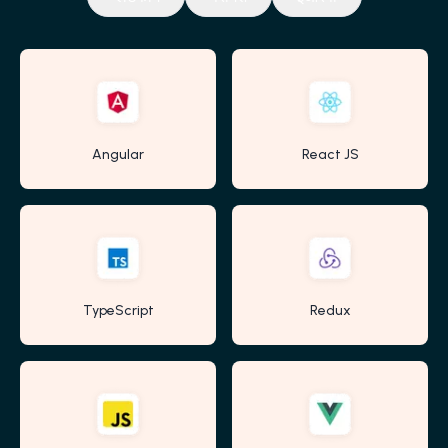
Angular
React JS
TypeScript
Redux