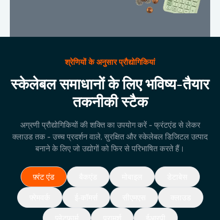
श्रेणियों के अनुसार प्रौद्योगिकियां
स्केलेबल समाधानों के लिए भविष्य-तैयार
तकनीकी स्टैक
अग्रणी प्रौद्योगिकियों की शक्ति का उपयोग करें - फ्रंटएंड से लेकर
क्लाउड तक - उच्च प्रदर्शन वाले, सुरक्षित और स्केलेबल डिजिटल उत्पाद
बनाने के लिए जो उद्योगों को फिर से परिभाषित करते हैं।
फ़्रंट एंड
बैकएंड
मोबाइल
डेटाबेस
फ़्रेमवर्क
ई-कॉमर्स
सीएमएस
क्लाउड
प्लेटफार्म
परामर्श
ईआरपी