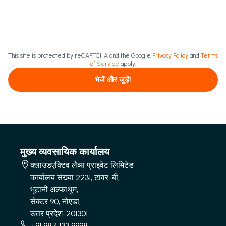
This site is protected by reCAPTCHA and the Google
Privacy Policy
and
Terms
of Service
apply.
भेजें और जुड़ें!
मुख्य व्यवसायिक कार्यालय
क्लाउडएक्टिव लैब्स प्राइवेट लिमिटेड
कार्यालय संख्या 2231, टावर-बी,
भूटानी अल्फाथुम,
सेक्टर 90, नोएडा,
उत्तर प्रदेश-201301
+91 987 133 9998