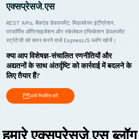
ए
क
स
प
र
स
ज
.
ए
स
R
E
S
T
A
P
I
s
,
ब
क
ए
ड
ड
व
ल
प
म
ट
,
म
ड
ल
व
य
र
इ
ट
ग
र
श
न
,
प
र
फ
र
स
ऑ
प
म
इ
ज
श
न
औ
र
स
क
ल
ब
ल
ए
प
क
श
न
ड
व
ल
प
म
ट
स
ट
र
ट
ज
क
क
व
र
क
र
न
व
ल
E
x
p
r
e
s
s
J
S
ब
ल
ग
ख
ज
।
क्या आप विशेषज्ञ-संचालित रणनीतियों और
अद्यतनों के साथ अंतर्दृष्टि को कार्रवाई में बदलने के
लिए तैयार हैं?
अभी निर्धारित करें
हमारे एक्सप्रेसजे.एस ब्लॉग