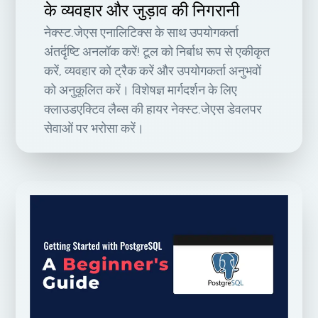
के व्यवहार और जुड़ाव की निगरानी
नेक्स्ट.जेएस एनालिटिक्स के साथ उपयोगकर्ता
अंतर्दृष्टि अनलॉक करें! टूल को निर्बाध रूप से एकीकृत
करें, व्यवहार को ट्रैक करें और उपयोगकर्ता अनुभवों
को अनुकूलित करें। विशेषज्ञ मार्गदर्शन के लिए
क्लाउडएक्टिव लैब्स की हायर नेक्स्ट.जेएस डेवलपर
सेवाओं पर भरोसा करें।