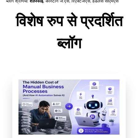
ब्लॉग श्रेणियाँ
:
शॉपिफाई
,
कीस्टोन जे.एस
,
रिएक्टजेएस
,
हेडलेस सीएमएस
विशेष रुप से प्रदर्शित
ब्लॉग