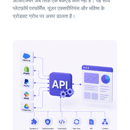
आर्किटेक्चर अब सिर्फ़ एक बैकएंड काम नहीं है। यह सीधे
प्लेटफ़ॉर्म परफॉर्मेंस, यूज़र एक्सपीरियंस और भविष्य के
प्रोडक्ट ग्रोथ पर असर डालता है।