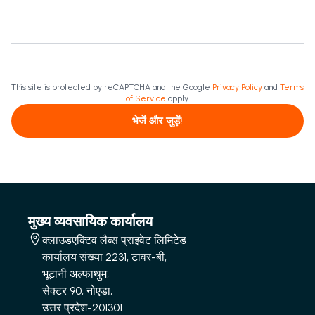
This site is protected by reCAPTCHA and the Google
Privacy Policy
and
Terms
of Service
apply.
भेजें और जुड़ें!
मुख्य व्यवसायिक कार्यालय
क्लाउडएक्टिव लैब्स प्राइवेट लिमिटेड
कार्यालय संख्या 2231, टावर-बी,
भूटानी अल्फाथुम,
सेक्टर 90, नोएडा,
उत्तर प्रदेश-201301