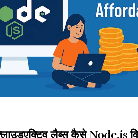
ाउडएक्टिव लैब्स कैसे Node.js व