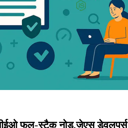
सीईओ फुल-स्टैक नोड.जेएस डेवलपर्स क