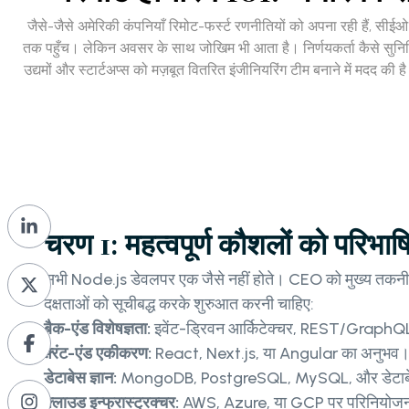
जैसे-जैसे अमेरिकी कंपनियाँ रिमोट-फर्स्ट रणनीतियों को अपना रही हैं, सीई
तक पहुँच। लेकिन अवसर के साथ जोखिम भी आता है। निर्णयकर्ता कैसे सुनिश्चि
उद्यमों और स्टार्टअप्स को मज़बूत वितरित इंजीनियरिंग टीम बनाने में मदद क
चरण 1: महत्वपूर्ण कौशलों को परिभाषि
सभी Node.js डेवलपर एक जैसे नहीं होते। CEO को मुख्य तकनी
दक्षताओं को सूचीबद्ध करके शुरुआत करनी चाहिए:
बैक-एंड विशेषज्ञता:
इवेंट-ड्रिवन आर्किटेक्चर, REST/Grap
फ़्रंट-एंड एकीकरण:
React, Next.js, या Angular का अनुभव
डेटाबेस ज्ञान:
MongoDB, PostgreSQL, MySQL, और डेटाबेस
क्लाउड इन्फ्रास्ट्रक्चर:
AWS, Azure, या GCP पर परिनियोज