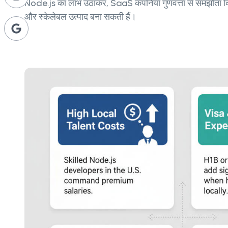
Node.js का लाभ उठाकर, SaaS कंपनियाँ गुणवत्ता से समझौता किए
और स्केलेबल उत्पाद बना सकती हैं।