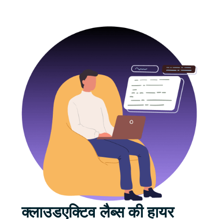
क्लाउडएक्टिव लैब्स की हायर