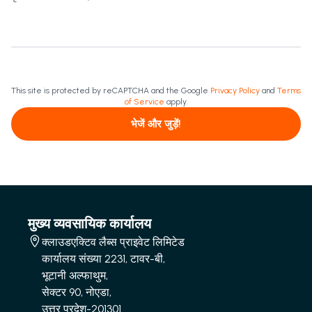
This site is protected by reCAPTCHA and the Google
Privacy Policy
and
Terms
of Service
apply.
भेजें और जुड़ें!
मुख्य व्यवसायिक कार्यालय
क्लाउडएक्टिव लैब्स प्राइवेट लिमिटेड
कार्यालय संख्या 2231, टावर-बी,
भूटानी अल्फाथुम,
सेक्टर 90, नोएडा,
उत्तर प्रदेश-201301