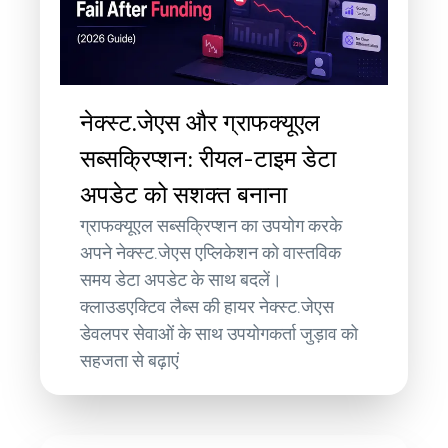
नेक्स्ट.जेएस और ग्राफक्यूएल
सब्सक्रिप्शन: रीयल-टाइम डेटा
अपडेट को सशक्त बनाना
ग्राफक्यूएल सब्सक्रिप्शन का उपयोग करके
अपने नेक्स्ट.जेएस एप्लिकेशन को वास्तविक
समय डेटा अपडेट के साथ बदलें।
क्लाउडएक्टिव लैब्स की हायर नेक्स्ट.जेएस
डेवलपर सेवाओं के साथ उपयोगकर्ता जुड़ाव को
सहजता से बढ़ाएं