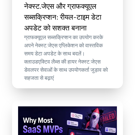
नेक्स्ट.जेएस और ग्राफक्यूएल
सब्सक्रिप्शन: रीयल-टाइम डेटा
अपडेट को सशक्त बनाना
ग्राफक्यूएल सब्सक्रिप्शन का उपयोग करके
अपने नेक्स्ट.जेएस एप्लिकेशन को वास्तविक
समय डेटा अपडेट के साथ बदलें।
क्लाउडएक्टिव लैब्स की हायर नेक्स्ट.जेएस
डेवलपर सेवाओं के साथ उपयोगकर्ता जुड़ाव को
सहजता से बढ़ाएं