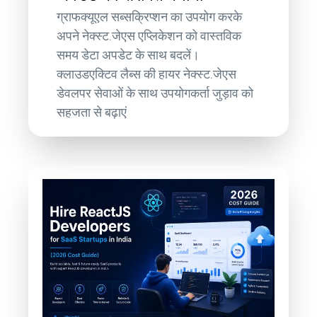
ग्राफक्यूएल सब्सक्रिप्शन का उपयोग करके
अपने नेक्स्ट.जेएस एप्लिकेशन को वास्तविक
समय डेटा अपडेट के साथ बदलें।
क्लाउडएक्टिव लैब्स की हायर नेक्स्ट.जेएस
डेवलपर सेवाओं के साथ उपयोगकर्ता जुड़ाव को
सहजता से बढ़ाएं