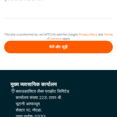
This site is protected by reCAPTCHA and the Google
Privacy Policy
and
Terms
of Service
apply.
भेजें और जुड़ें!
मुख्य व्यवसायिक कार्यालय
क्लाउडएक्टिव लैब्स प्राइवेट लिमिटेड
कार्यालय संख्या 2231, टावर-बी,
भूटानी अल्फाथुम,
सेक्टर 90, नोएडा,
उत्तर प्रदेश-201301