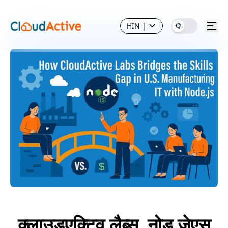
HIN
|
क्लाउडएक्टिव लैब्स, नोड.जेएस