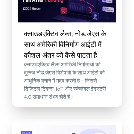
क्लाउडएक्टिव लैब्स, नोड.जेएस के
साथ अमेरिकी विनिर्माण आईटी में
कौशल अंतर को कैसे पाटता है
क्लाउडएक्टिव लैब्स अमेरिकी निर्माताओं को
दूरस्थ नोड.जेएस विशेषज्ञों के साथ आईटी को
आधुनिक बनाने में मदद करती है - जिससे
डिजिटल ट्विन्स, IoT और स्केलेबल इंडस्ट्री
4.0 समाधान संभव होते हैं।