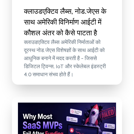
क्लाउडएक्टिव लैब्स, नोड.जेएस के
साथ अमेरिकी विनिर्माण आईटी में
कौशल अंतर को कैसे पाटता है
क्लाउडएक्टिव लैब्स अमेरिकी निर्माताओं को
दूरस्थ नोड.जेएस विशेषज्ञों के साथ आईटी को
आधुनिक बनाने में मदद करती है - जिससे
डिजिटल ट्विन्स, IoT और स्केलेबल इंडस्ट्री
4.0 समाधान संभव होते हैं।