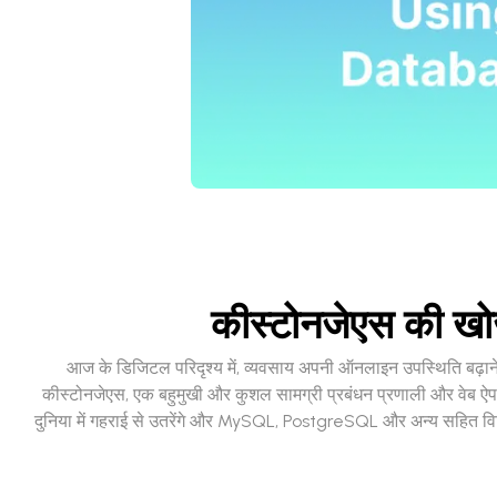
कीस्टोनजेएस की खो
आज के डिजिटल परिदृश्य में, व्यवसाय अपनी ऑनलाइन उपस्थिति बढ़ाने 
कीस्टोनजेएस, एक बहुमुखी और कुशल सामग्री प्रबंधन प्रणाली और वेब ऐप 
दुनिया में गहराई से उतरेंगे और MySQL, PostgreSQL और अन्य सहित विभि