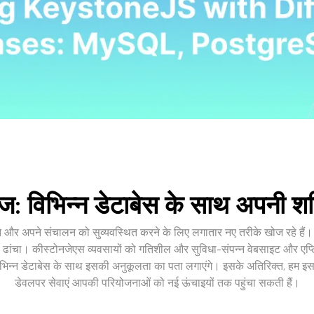
ज: विभिन्न डेटाबेस के साथ अपनी श
और अपने संचालन को सुव्यवस्थित करने के लिए लगातार नए तरीके खोज रहे हैं। ए
ढांचा। कीस्टोनजेएस व्यवसायों को गतिशील और सुविधा-संपन्न वेबसाइट और एप्लि
न्न डेटाबेस के साथ इसकी अनुकूलता का पता लगाएंगे। इसके अतिरिक्त, हम इस ब
डेवलपर सेवाएं आपकी परियोजनाओं को नई ऊंचाइयों तक पहुंचा सकती हैं।