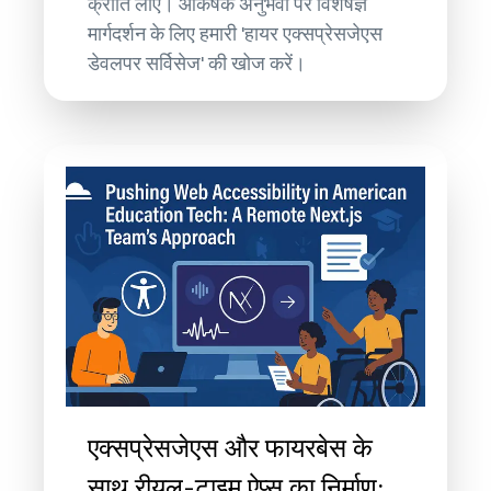
क्रांति लाएं। आकर्षक अनुभवों पर विशेषज्ञ
मार्गदर्शन के लिए हमारी 'हायर एक्सप्रेसजेएस
डेवलपर सर्विसेज' की खोज करें।
एक्सप्रेसजेएस और फायरबेस के
साथ रीयल-टाइम ऐप्स का निर्माण: