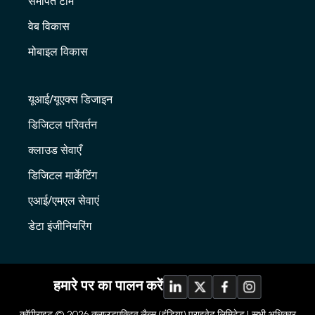
समर्पित टीम
वेब विकास
मोबाइल विकास
यूआई/यूएक्स डिजाइन
डिजिटल परिवर्तन
क्लाउड सेवाएँ
डिजिटल मार्केटिंग
एआई/एमएल सेवाएं
डेटा इंजीनियरिंग
हमारे पर का पालन करें
कॉपीराइट © 2026
क्लाउडएक्टिव लैब्स (इंडिया) प्राइवेट लिमिटेड |
सभी अधिकार