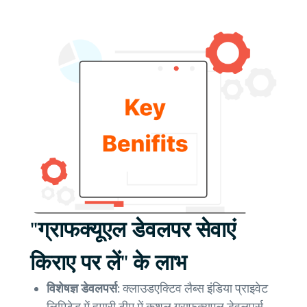
"ग्राफक्यूएल डेवलपर सेवाएं
किराए पर लें" के लाभ
विशेषज्ञ डेवलपर्स:
क्लाउडएक्टिव लैब्स इंडिया प्राइवेट