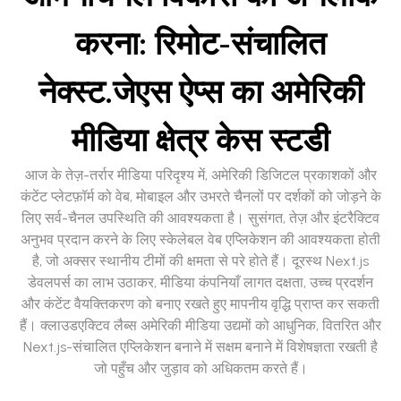
करना: रिमोट-संचालित
नेक्स्ट.जेएस ऐप्स का अमेरिकी
मीडिया क्षेत्र केस स्टडी
आज के तेज़-तर्रार मीडिया परिदृश्य में, अमेरिकी डिजिटल प्रकाशकों और
कंटेंट प्लेटफ़ॉर्म को वेब, मोबाइल और उभरते चैनलों पर दर्शकों को जोड़ने के
लिए सर्व-चैनल उपस्थिति की आवश्यकता है। सुसंगत, तेज़ और इंटरैक्टिव
अनुभव प्रदान करने के लिए स्केलेबल वेब एप्लिकेशन की आवश्यकता होती
है, जो अक्सर स्थानीय टीमों की क्षमता से परे होते हैं। दूरस्थ Next.js
डेवलपर्स का लाभ उठाकर, मीडिया कंपनियाँ लागत दक्षता, उच्च प्रदर्शन
और कंटेंट वैयक्तिकरण को बनाए रखते हुए मापनीय वृद्धि प्राप्त कर सकती
हैं। क्लाउडएक्टिव लैब्स अमेरिकी मीडिया उद्यमों को आधुनिक, वितरित और
Next.js-संचालित एप्लिकेशन बनाने में सक्षम बनाने में विशेषज्ञता रखती है
जो पहुँच और जुड़ाव को अधिकतम करते हैं।