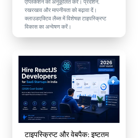
एप्लिकेशन को अनुकूलित करें। प्रदर्शन,
रखरखाव और मापनीयता को बढ़ावा दें।
क्लाउडएक्टिव लैब्स में विशेषज्ञ टाइपस्क्रिप्ट
विकास का अन्वेषण करें।
टाइपस्क्रिप्ट और वेबपैक: इष्टतम