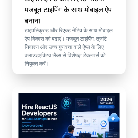
मजबूत टाइपिंग के साथ मोबाइल ऐप
बनाना
टाइपस्क्रिप्ट और रिएक्ट नेटिव के साथ मोबाइल
ऐप विकास को बढ़ाएं। मजबूत टाइपिंग, त्रुटि
निवारण और उच्च गुणवत्ता वाले ऐप्स के लिए
क्लाउडएक्टिव लैब्स से विशेषज्ञ डेवलपर्स को
नियुक्त करें।