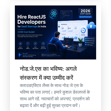
नोड.जे.एस का भविष्य: अगले
संस्करण में क्या उम्मीद करें
क्लाउडएक्टिव लैब्स के साथ नोड.जे.एस के
भविष्य का पता लगाएं। हमारे कुशल डेवलपर्स के
साथ आगे रहें, नवाचारों को अपनाएं, प्रदर्शन को
बढ़ावा दें और बढ़ी हुई सुरक्षा प्रदान करें।