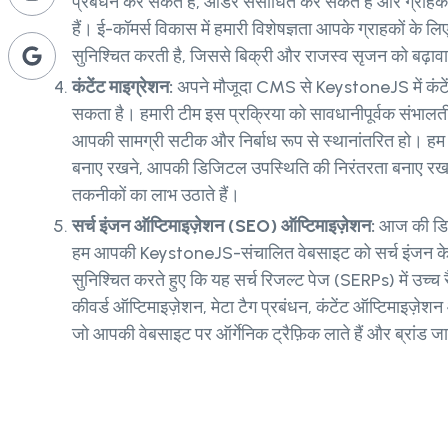
प्रबंधन कर सकते हैं, ऑर्डर संसाधित कर सकते हैं और ग्राह
हैं। ई-कॉमर्स विकास में हमारी विशेषज्ञता आपके ग्राहकों क
सुनिश्चित करती है, जिससे बिक्री और राजस्व सृजन को बढ़ाव
कंटेंट माइग्रेशन:
अपने मौजूदा CMS से KeystoneJS में कंटे
सकता है। हमारी टीम इस प्रक्रिया को सावधानीपूर्वक संभालती 
आपकी सामग्री सटीक और निर्बाध रूप से स्थानांतरित हो। ह
बनाए रखने, आपकी डिजिटल उपस्थिति की निरंतरता बनाए रखने
तकनीकों का लाभ उठाते हैं।
सर्च इंजन ऑप्टिमाइज़ेशन (SEO) ऑप्टिमाइज़ेशन:
आज की डिजि
हम आपकी KeystoneJS-संचालित वेबसाइट को सर्च इंजन के लि
सुनिश्चित करते हुए कि यह सर्च रिजल्ट पेज (SERPs) में उच्च 
कीवर्ड ऑप्टिमाइज़ेशन, मेटा टैग प्रबंधन, कंटेंट ऑप्टिमाइज़
जो आपकी वेबसाइट पर ऑर्गेनिक ट्रैफ़िक लाते हैं और ब्रांड जा