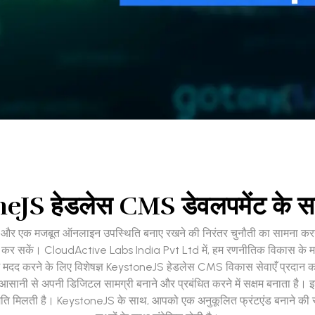
JS हेडलेस CMS डेवलपमेंट के सा
े रहने और एक मजबूत ऑनलाइन उपस्थिति बनाए रखने की निरंतर चुनौती का सामना कर
कर सकें। CloudActive Labs India Pvt Ltd में, हम रणनीतिक विकास के महत्
ें मदद करने के लिए विशेषज्ञ KeystoneJS हेडलेस CMS विकास सेवाएँ प्रदान कर
 आसानी से अपनी डिजिटल सामग्री बनाने और प्रबंधित करने में सक्षम बनाता है।
ति मिलती है। KeystoneJS के साथ, आपको एक अनुकूलित फ्रंटएंड बनाने की स्