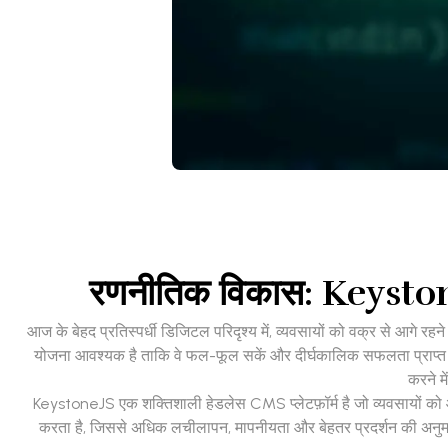
रणनीतिक विकास: Keystone
आज के बेहद प्रतिस्पर्धी डिजिटल परिदृश्य में, व्यवसायों को वक्र से आग
योजना आवश्यक है ताकि वे फल-फूल सकें और दीर्घकालिक सफलता प्राप्त 
करने म
KeystoneJS एक शक्तिशाली हेडलेस CMS प्लेटफ़ॉर्म है जो व्यवसायों को
करता है, जिससे अधिक लचीलापन, मापनीयता और बेहतर प्रदर्शन की अनुम