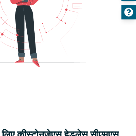
 लिए कीस्टोनजेएस हेडलेस सीएमएस