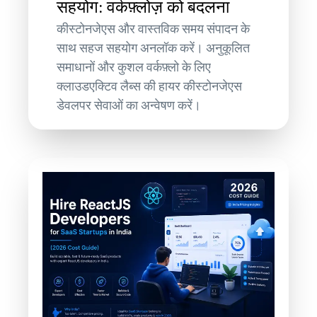
सहयोग: वर्कफ़्लोज़ को बदलना
कीस्टोनजेएस और वास्तविक समय संपादन के
साथ सहज सहयोग अनलॉक करें। अनुकूलित
समाधानों और कुशल वर्कफ़्लो के लिए
क्लाउडएक्टिव लैब्स की हायर कीस्टोनजेएस
डेवलपर सेवाओं का अन्वेषण करें।