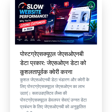
पोस्टग्रेएसक्यूएल जेएसओएनबी
डेटा प्रकार: जेएसओएन डेटा को
कुशलतापूर्वक क्वेरी करना
कुशल जेएसओएनबी डेटा भंडारण और क्वेरी के
लिए पोस्टग्रेएसक्यूएल जेएसओएन का लाभ
उठाएं। क्लाउडएक्टिव लैब्स की
पोस्टग्रेएसक्यूएल डेवलपर सेवाएं उन्नत डेटा
प्रबंधन के लिए जेएसओएनबी को अनुकूलित