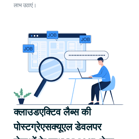
लाभ उठाएं।
क्लाउडएक्टिव लैब्स की
पोस्टग्रेएसक्यूएल डेवलपर