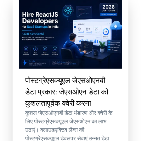
पोस्टग्रेएसक्यूएल जेएसओएनबी
डेटा प्रकार: जेएसओएन डेटा को
कुशलतापूर्वक क्वेरी करना
कुशल जेएसओएनबी डेटा भंडारण और क्वेरी के
लिए पोस्टग्रेएसक्यूएल जेएसओएन का लाभ
उठाएं। क्लाउडएक्टिव लैब्स की
पोस्टग्रेएसक्यूएल डेवलपर सेवाएं उन्नत डेटा