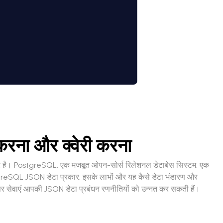
 करना और क्वेरी करना
ेम-चेंजर है। PostgreSQL, एक मजबूत ओपन-सोर्स रिलेशनल डेटाबेस सिस्टम, एक
ostgreSQL JSON डेटा प्रकार, इसके लाभों और यह कैसे डेटा भंडारण और
डेवलपर सेवाएं आपकी JSON डेटा प्रबंधन रणनीतियों को उन्नत कर सकती हैं।