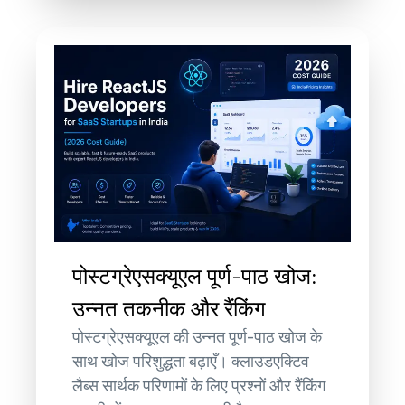
पोस्टग्रेएसक्यूएल पूर्ण-पाठ खोज:
उन्नत तकनीक और रैंकिंग
पोस्टग्रेएसक्यूएल की उन्नत पूर्ण-पाठ खोज के
साथ खोज परिशुद्धता बढ़ाएँ। क्लाउडएक्टिव
लैब्स सार्थक परिणामों के लिए प्रश्नों और रैंकिंग