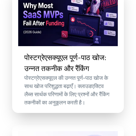
पोस्टग्रेएसक्यूएल पूर्ण-पाठ खोज:
उन्नत तकनीक और रैंकिंग
पोस्टग्रेएसक्यूएल की उन्नत पूर्ण-पाठ खोज के
साथ खोज परिशुद्धता बढ़ाएँ। क्लाउडएक्टिव
लैब्स सार्थक परिणामों के लिए प्रश्नों और रैंकिंग
तकनीकों का अनुकूलन करती है।