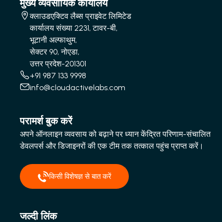
मुख्य व्यवसायिक कार्यालय
क्लाउडएक्टिव लैब्स प्राइवेट लिमिटेड
कार्यालय संख्या 2231, टावर-बी,
भूटानी अल्फाथुम,
सेक्टर 90, नोएडा,
उत्तर प्रदेश-201301
+91 987 133 9998
info@cloudactivelabs.com
परामर्श बुक करें
अपने ऑनलाइन व्यवसाय को बढ़ाने पर ध्यान केंद्रित परिणाम-संचालित
डेवलपर्स और डिजाइनरों की एक टीम तक तत्काल पहुंच प्राप्त करें।
किसी विशेषज्ञ से बात करें
जल्दी लिंक