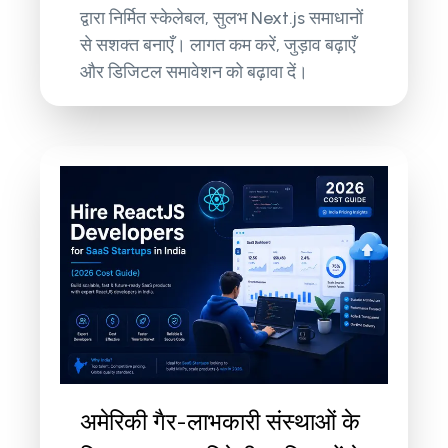
द्वारा निर्मित स्केलेबल, सुलभ Next.js समाधानों
से सशक्त बनाएँ। लागत कम करें, जुड़ाव बढ़ाएँ
और डिजिटल समावेशन को बढ़ावा दें।
अमेरिकी गैर-लाभकारी संस्थाओं के