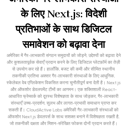
के लिए Next.js: विदेशी
प्रतिभाओं के साथ डिजिटल
समावेशन को बढ़ावा देना
अमेरिका में गैर-लाभकारी संगठन समुदायों को जोड़ने, उद्देश्यों को बढ़ावा देने
और कुशलतापूर्वक सेवाएँ प्रदान करने के लिए डिजिटल प्लेटफ़ॉर्म का तेज़ी
से उपयोग कर रहे हैं। हालाँकि, बजट की कमी और सीमित स्थानीय
तकनीकी प्रतिभा अक्सर गैर-लाभकारी संस्थाओं के लिए आधुनिक,
स्केलेबल वेब एप्लिकेशन विकसित करना चुनौतीपूर्ण बना देती है। Next.js
और ऑफशोर डेवलपमेंट टीमों का आगमन। एक शक्तिशाली React-
आधारित फ्रेमवर्क को दूरस्थ विशेषज्ञता के साथ जोड़कर, गैर-लाभकारी
संस्थाएँ उच्च-प्रदर्शन, सुलभ और लागत-प्रभावी समाधान प्राप्त कर
सकती हैं। CloudActive Labs अमेरिकी गैर-लाभकारी संस्थाओं को
ऑफशोर Next.js डेवलपर्स के साथ सशक्त बनाने में विशेषज्ञता रखती है,
जो तकनीकी दक्षता और मिशन-संरेखित फोकस दोनों प्रदान करते हैं।