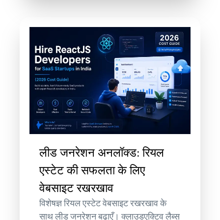
लीड जनरेशन अनलॉक्ड: रियल
एस्टेट की सफलता के लिए
वेबसाइट रखरखाव
विशेषज्ञ रियल एस्टेट वेबसाइट रखरखाव के
साथ लीड जनरेशन बढ़ाएँ। क्लाउडएक्टिव लैब्स