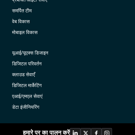
समर्पित टीम
वेब विकास
मोबाइल विकास
यूआई/यूएक्स डिजाइन
डिजिटल परिवर्तन
क्लाउड सेवाएँ
डिजिटल मार्केटिंग
एआई/एमएल सेवाएं
डेटा इंजीनियरिंग
हमारे पर का पालन करें