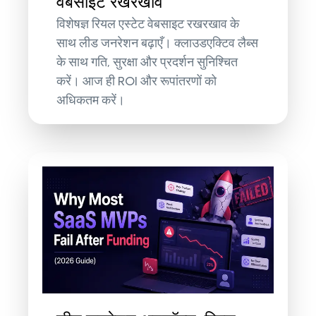
वेबसाइट रखरखाव
विशेषज्ञ रियल एस्टेट वेबसाइट रखरखाव के
साथ लीड जनरेशन बढ़ाएँ। क्लाउडएक्टिव लैब्स
के साथ गति, सुरक्षा और प्रदर्शन सुनिश्चित
करें। आज ही ROI और रूपांतरणों को
अधिकतम करें।