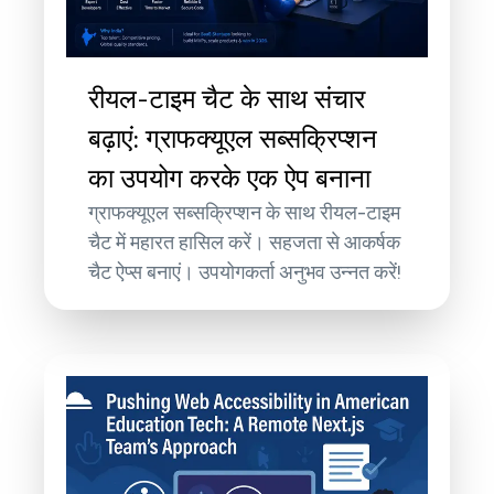
रीयल-टाइम चैट के साथ संचार
बढ़ाएं: ग्राफक्यूएल सब्सक्रिप्शन
का उपयोग करके एक ऐप बनाना
ग्राफक्यूएल सब्सक्रिप्शन के साथ रीयल-टाइम
चैट में महारत हासिल करें। सहजता से आकर्षक
चैट ऐप्स बनाएं। उपयोगकर्ता अनुभव उन्नत करें!