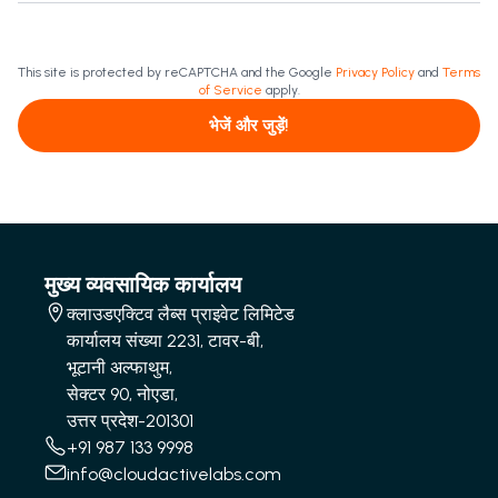
This site is protected by reCAPTCHA and the Google
Privacy Policy
and
Terms
of Service
apply.
भेजें और जुड़ें!
मुख्य व्यवसायिक कार्यालय
क्लाउडएक्टिव लैब्स प्राइवेट लिमिटेड
कार्यालय संख्या 2231, टावर-बी,
भूटानी अल्फाथुम,
सेक्टर 90, नोएडा,
उत्तर प्रदेश-201301
+91 987 133 9998
info@cloudactivelabs.com