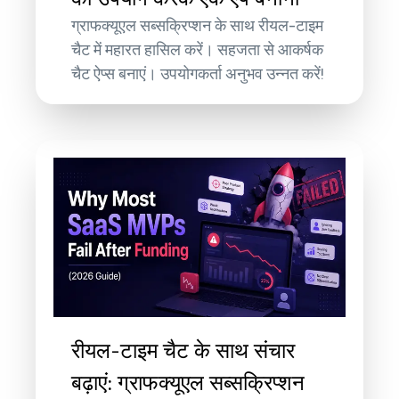
ग्राफक्यूएल सब्सक्रिप्शन के साथ रीयल-टाइम
चैट में महारत हासिल करें। सहजता से आकर्षक
चैट ऐप्स बनाएं। उपयोगकर्ता अनुभव उन्नत करें!
रीयल-टाइम चैट के साथ संचार
बढ़ाएं: ग्राफक्यूएल सब्सक्रिप्शन