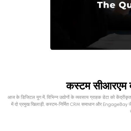
कस्टम सीआरएम 
आज के डिजिटल युग में, विभिन्न उद्योगों के व्यवसाय ग्राहक डेटा को केंद्री
में दो प्रमुख खिलाड़ी, कस्टम-निर्मित CRM समाधान और EngageBay जैसे व्या