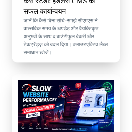
केस स्टडी: हेडलेस CMS का
सफल कार्यान्वयन
जानें कि कैसे बिना सोचे-समझे सीएमएस ने
वास्तविक समय के अपडेट और वैयक्तिकृत
अनुभवों के साथ द बाउंटीफुल बेकरी और
टेकट्रेंड्ज़ को बदल दिया। क्लाउडएक्टिव लैब्स
समाधान खोजें।