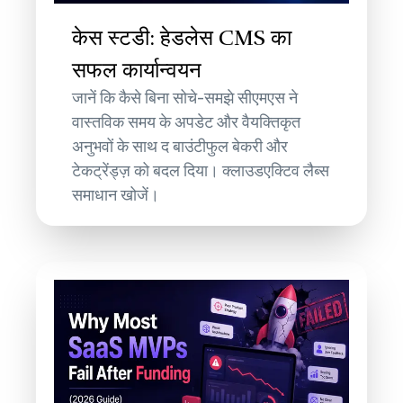
केस स्टडी: हेडलेस CMS का
सफल कार्यान्वयन
जानें कि कैसे बिना सोचे-समझे सीएमएस ने
वास्तविक समय के अपडेट और वैयक्तिकृत
अनुभवों के साथ द बाउंटीफुल बेकरी और
टेकट्रेंड्ज़ को बदल दिया। क्लाउडएक्टिव लैब्स
समाधान खोजें।