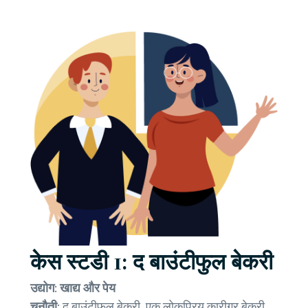
केस स्टडी 1: द बाउंटीफुल बेकरी
उद्योग: खाद्य और पेय
चुनौती:
द बाउंटीफुल बेकरी, एक लोकप्रिय कारीगर बेकरी,