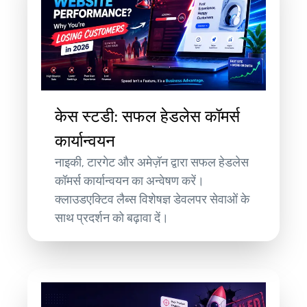
केस स्टडी: सफल हेडलेस कॉमर्स
कार्यान्वयन
नाइकी, टारगेट और अमेज़ॅन द्वारा सफल हेडलेस
कॉमर्स कार्यान्वयन का अन्वेषण करें।
क्लाउडएक्टिव लैब्स विशेषज्ञ डेवलपर सेवाओं के
साथ प्रदर्शन को बढ़ावा दें।