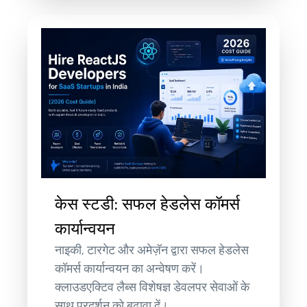
केस स्टडी: सफल हेडलेस कॉमर्स
कार्यान्वयन
नाइकी, टारगेट और अमेज़ॅन द्वारा सफल हेडलेस
कॉमर्स कार्यान्वयन का अन्वेषण करें।
क्लाउडएक्टिव लैब्स विशेषज्ञ डेवलपर सेवाओं के
साथ प्रदर्शन को बढ़ावा दें।