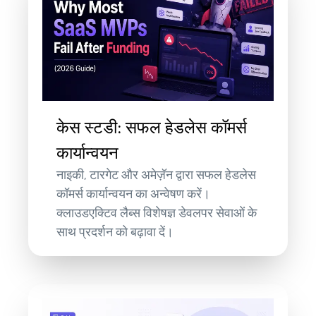
केस स्टडी: सफल हेडलेस कॉमर्स
कार्यान्वयन
नाइकी, टारगेट और अमेज़ॅन द्वारा सफल हेडलेस
कॉमर्स कार्यान्वयन का अन्वेषण करें।
क्लाउडएक्टिव लैब्स विशेषज्ञ डेवलपर सेवाओं के
साथ प्रदर्शन को बढ़ावा दें।