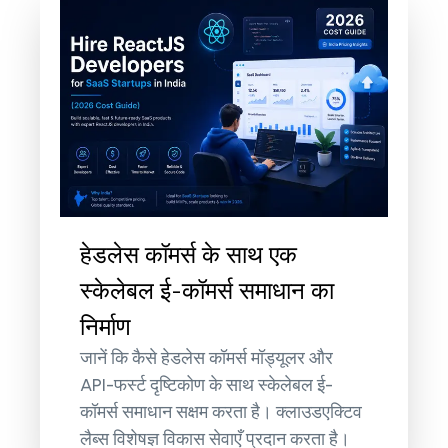
हेडलेस कॉमर्स के साथ एक
स्केलेबल ई-कॉमर्स समाधान का
निर्माण
जानें कि कैसे हेडलेस कॉमर्स मॉड्यूलर और
API-फर्स्ट दृष्टिकोण के साथ स्केलेबल ई-
कॉमर्स समाधान सक्षम करता है। क्लाउडएक्टिव
लैब्स विशेषज्ञ विकास सेवाएँ प्रदान करता है।