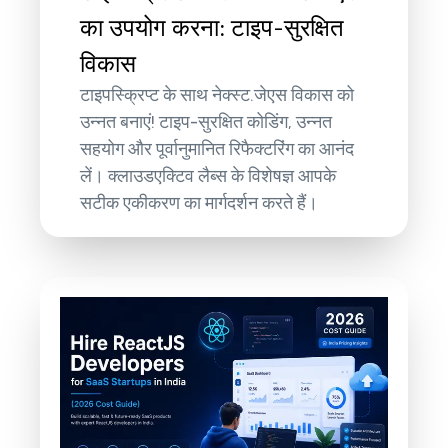
का उपयोग करना: टाइप-सुरक्षित
विकास
टाइपस्क्रिप्ट के साथ नेक्स्ट.जेएस विकास को
उन्नत बनाएं! टाइप-सुरक्षित कोडिंग, उन्नत
सहयोग और पूर्वानुमानित रिफैक्टरिंग का आनंद
लें। क्लाउडएक्टिव लैब्स के विशेषज्ञ आपके
सटीक एकीकरण का मार्गदर्शन करते हैं।