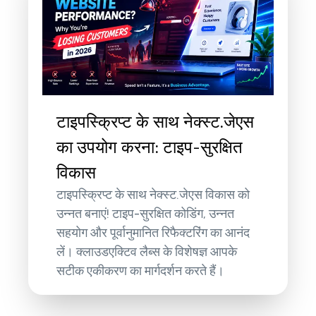
टाइपस्क्रिप्ट के साथ नेक्स्ट.जेएस
का उपयोग करना: टाइप-सुरक्षित
विकास
टाइपस्क्रिप्ट के साथ नेक्स्ट.जेएस विकास को
उन्नत बनाएं! टाइप-सुरक्षित कोडिंग, उन्नत
सहयोग और पूर्वानुमानित रिफैक्टरिंग का आनंद
लें। क्लाउडएक्टिव लैब्स के विशेषज्ञ आपके
सटीक एकीकरण का मार्गदर्शन करते हैं।