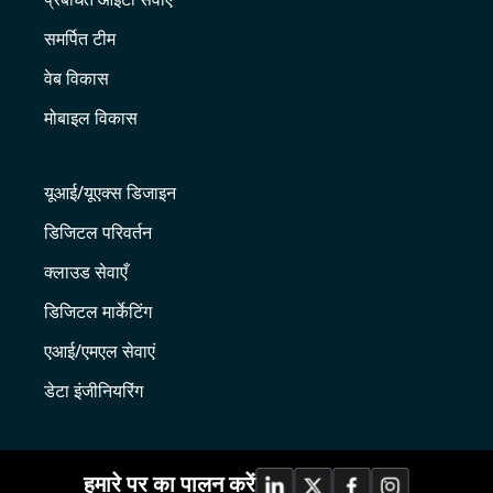
समर्पित टीम
वेब विकास
मोबाइल विकास
यूआई/यूएक्स डिजाइन
डिजिटल परिवर्तन
क्लाउड सेवाएँ
डिजिटल मार्केटिंग
एआई/एमएल सेवाएं
डेटा इंजीनियरिंग
हमारे पर का पालन करें