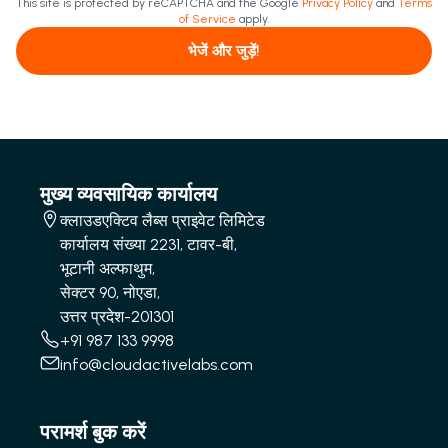
This site is protected by reCAPTCHA and the Google
Privacy Policy
and
Terms
of Service
apply.
भेजें और जुड़ें!
मुख्य व्यवसायिक कार्यालय
क्लाउडएक्टिव लैब्स प्राइवेट लिमिटेड
कार्यालय संख्या 2231, टावर-बी,
भूटानी अल्फाथुम,
सेक्टर 90, नोएडा,
उत्तर प्रदेश-201301
+91 987 133 9998
info@cloudactivelabs.com
परामर्श बुक करें