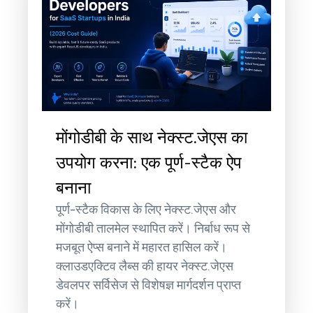
मोंगोडीबी के साथ नेक्स्ट.जेएस का
उपयोग करना: एक पूर्ण-स्टैक ऐप
बनाना
पूर्ण-स्टैक विकास के लिए नेक्स्ट.जेएस और
मोंगोडीबी तालमेल स्थापित करें। निर्बाध रूप से
मजबूत ऐप्स बनाने में महारत हासिल करें।
क्लाउडएक्टिव लैब्स की हायर नेक्स्ट.जेएस
डेवलपर सर्विसेज से विशेषज्ञ मार्गदर्शन प्राप्त
करें।