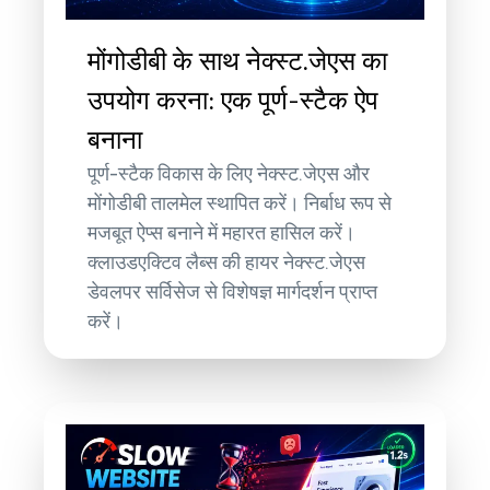
मोंगोडीबी के साथ नेक्स्ट.जेएस का
उपयोग करना: एक पूर्ण-स्टैक ऐप
बनाना
पूर्ण-स्टैक विकास के लिए नेक्स्ट.जेएस और
मोंगोडीबी तालमेल स्थापित करें। निर्बाध रूप से
मजबूत ऐप्स बनाने में महारत हासिल करें।
क्लाउडएक्टिव लैब्स की हायर नेक्स्ट.जेएस
डेवलपर सर्विसेज से विशेषज्ञ मार्गदर्शन प्राप्त
करें।