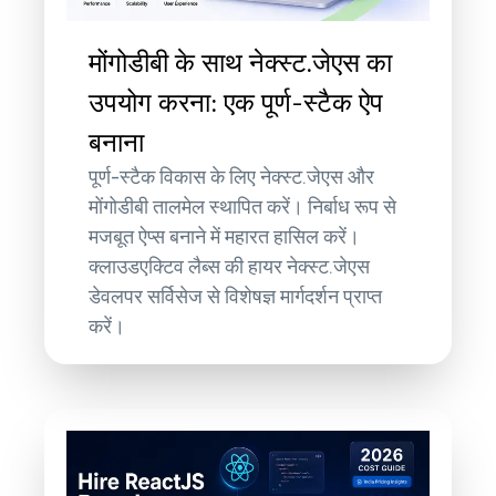
मोंगोडीबी के साथ नेक्स्ट.जेएस का
उपयोग करना: एक पूर्ण-स्टैक ऐप
बनाना
पूर्ण-स्टैक विकास के लिए नेक्स्ट.जेएस और
मोंगोडीबी तालमेल स्थापित करें। निर्बाध रूप से
मजबूत ऐप्स बनाने में महारत हासिल करें।
क्लाउडएक्टिव लैब्स की हायर नेक्स्ट.जेएस
डेवलपर सर्विसेज से विशेषज्ञ मार्गदर्शन प्राप्त
करें।