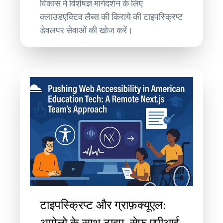
विकास में विशेषज्ञ मार्गदर्शन के लिए
क्लाउडएक्टिव लैब्स की किराये की टाइपस्क्रिप्ट
डेवलपर सेवाओं की खोज करें।
टाइपस्क्रिप्ट और ग्राफ़क्यूएल:
अपोलो के साथ टाइप-सेफ एपीआई