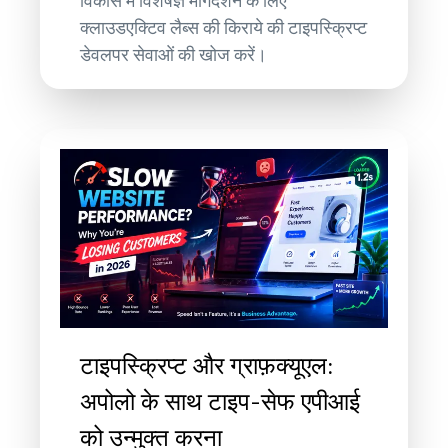
विकास में विशेषज्ञ मार्गदर्शन के लिए
क्लाउडएक्टिव लैब्स की किराये की टाइपस्क्रिप्ट
डेवलपर सेवाओं की खोज करें।
टाइपस्क्रिप्ट और ग्राफ़क्यूएल:
अपोलो के साथ टाइप-सेफ एपीआई
को उन्मुक्त करना