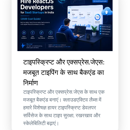
टाइपस्क्रिप्ट और एक्सप्रेस.जेएस:
मजबूत टाइपिंग के साथ बैकएंड का
निर्माण
टाइपस्क्रिप्ट और एक्सप्रेस.जेएस के साथ एक
मजबूत बैकएंड बनाएं। क्लाउडएक्टिव लैब्स में
हमारे विशेषज्ञ हायर टाइपस्क्रिप्ट डेवलपर
सर्विसेज के साथ टाइप सुरक्षा, रखरखाव और
स्केलेबिलिटी बढ़ाएं।