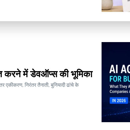
करने में डेवऑप्स की भूमिका
ंतर एकीकरण, निरंतर तैनाती, बुनियादी ढांचे के