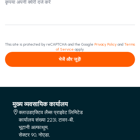
This site is protected by reCAPTCHA and the Google
Privacy Policy
and
Terms
of Service
apply.
भेजें और जुड़ें!
मुख्य व्यवसायिक कार्यालय
क्लाउडएक्टिव लैब्स प्राइवेट लिमिटेड
कार्यालय संख्या 2231, टावर-बी,
भूटानी अल्फाथुम,
सेक्टर 90, नोएडा,