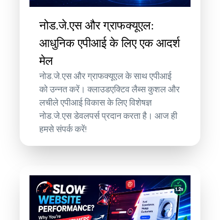
नोड.जे.एस और ग्राफक्यूएल:
आधुनिक एपीआई के लिए एक आदर्श
मेल
नोड.जे.एस और ग्राफक्यूएल के साथ एपीआई
को उन्नत करें। क्लाउडएक्टिव लैब्स कुशल और
लचीले एपीआई विकास के लिए विशेषज्ञ
नोड.जे.एस डेवलपर्स प्रदान करता है। आज ही
हमसे संपर्क करें!