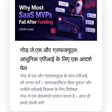
नोड.जे.एस और ग्राफक्यूएल:
आधुनिक एपीआई के लिए एक आदर्श
मेल
नोड.जे.एस और ग्राफक्यूएल के साथ एपीआई
को उन्नत करें। क्लाउडएक्टिव लैब्स कुशल और
लचीले एपीआई विकास के लिए विशेषज्ञ
नोड.जे.एस डेवलपर्स प्रदान करता है। आज ही
हमसे संपर्क करें!