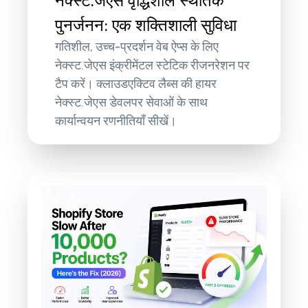
नेक्स्ट.जेएस वृद्धिशील स्थैतिक
पुनर्जनन: एक शक्तिशाली सुविधा
गतिशील, उच्च-प्रदर्शन वेब ऐप्स के लिए
नेक्स्ट.जेएस इंक्रीमेंटल स्टेटिक रीजनरेशन पर
टैप करें। क्लाउडएक्टिव लैब्स की हायर
नेक्स्ट.जेएस डेवलपर सेवाओं के साथ
कार्यान्वयन रणनीतियाँ सीखें।