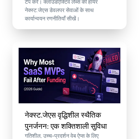
टैप करें। क्लाउडएक्टिव लैब्स की हायर
नेक्स्ट.जेएस डेवलपर सेवाओं के साथ
कार्यान्वयन रणनीतियाँ सीखें।
नेक्स्ट.जेएस वृद्धिशील स्थैतिक
पुनर्जनन: एक शक्तिशाली सुविधा
गतिशील, उच्च-प्रदर्शन वेब ऐप्स के लिए