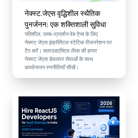
नेक्स्ट.जेएस वृद्धिशील स्थैतिक
पुनर्जनन: एक शक्तिशाली सुविधा
गतिशील, उच्च-प्रदर्शन वेब ऐप्स के लिए
नेक्स्ट.जेएस इंक्रीमेंटल स्टेटिक रीजनरेशन पर
टैप करें। क्लाउडएक्टिव लैब्स की हायर
नेक्स्ट.जेएस डेवलपर सेवाओं के साथ
कार्यान्वयन रणनीतियाँ सीखें।