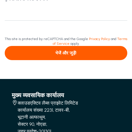
This site is protected by reCAPTCHA and the Google
Privacy Policy
and
Terms
of Service
apply.
भेजें और जुड़ें!
मुख्य व्यवसायिक कार्यालय
क्लाउडएक्टिव लैब्स प्राइवेट लिमिटेड
कार्यालय संख्या 2231, टावर-बी,
भूटानी अल्फाथुम,
सेक्टर 90, नोएडा,
उत्तर प्रदेश-201301